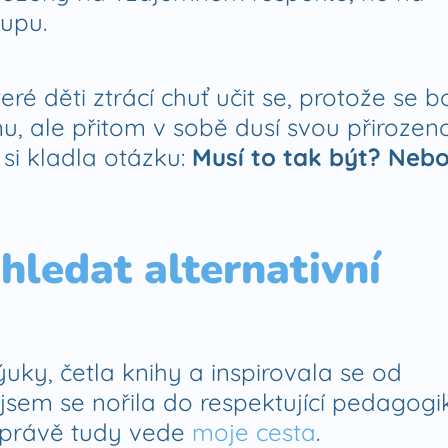
tupu.
eré děti ztrácí chuť učit se, protože se bo
u, ale přitom v sobě dusí svou přirozen
 si kladla otázku:
Musí to tak být? Nebo
hledat alternativní
ky, četla knihy a inspirovala se od
jsem se nořila do respektující pedagogi
e právě tudy vede
moje cesta
.