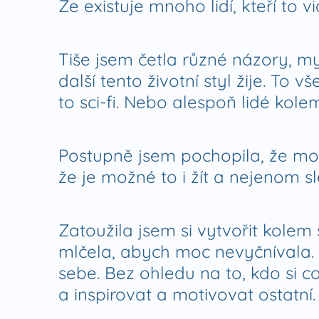
Že existuje mnoho lidí, kteří to v
Tiše jsem četla různé názory, m
další tento životní styl žije. To 
to sci-fi. Nebo alespoň lidé kolem
Postupně jsem pochopila, že mo
že je možné to i žít a nejenom s
Zatoužila jsem si vytvořit kole
mlčela, abych moc nevyčnívala. 
sebe. Bez ohledu na to, kdo si c
a inspirovat a motivovat ostatní.