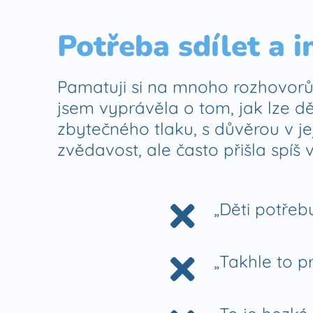
Potřeba sdílet a i
Pamatuji si na mnoho rozhovorů
jsem vyprávěla o tom, jak lze dě
zbytečného tlaku, s důvěrou v j
zvědavost, ale často přišla spíš 
„Děti potřebu
„Takhle to p