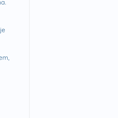
na.
je
em,