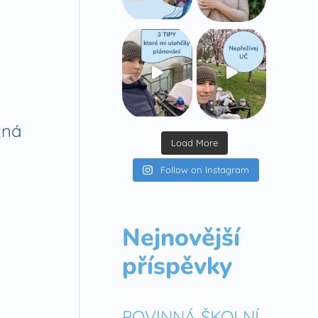
žná
Load More
Follow on Instagram
Nejnovější
příspěvky
POVINNÁ ŠKOLNÍ