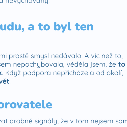
a nevychovaný.“​
udu, a to byl ten
 mi prostě smysl nedávalo. A víc než to,
 jsem nepochybovala, věděla jsem, že
to
k
. Když podpora nepřicházela od okolí,
svět
.
zorovatele
at drobné signály, že v tom nejsem sa