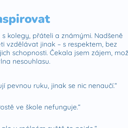
nspirovat
 s kolegy, přáteli a známými. Nadšeně
ti vzdělávat jinak – s respektem, bez
ejich schopnosti. Čekala jsem zájem, mo
vlna nesouhlasu.
jí pevnou ruku, jinak se nic nenaučí.“
rostě ve škole nefunguje.“