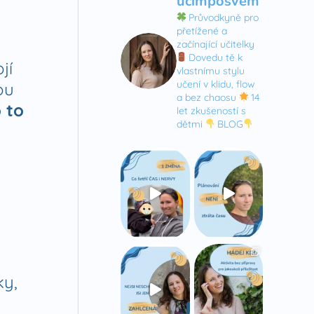
ucimposvem
Průvodkyně pro
přetížené a
začínající učitelky
Dovedu tě k
jí
vlastnímu stylu
učení v klidu, flow
ou
a bez chaosu
14
 to
let zkušeností s
dětmi
BLOG
ky,