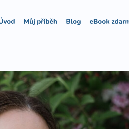
Úvod
Můj příběh
Blog
eBook zdar