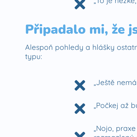
„To je hezké,
Připadalo mi, že 
Alespoň pohledy a hlášky ostatn
typu:
„Ještě nemáš
„Počkej až bu
„Nojo, praxe