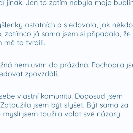
idí jinak. Jen to zatím nebyla moje bubli
yšlenky ostatních a sledovala, jak někdo
vše, zatímco já sama jsem si připadala, že 
 mě to tvrdili.
žná nemluvím do prázdna. Pochopila js
ledovat zpovzdálí.
m sebe vlastní komunitu. Doposud jsem
Zatoužila jsem být slyšet. Být sama za
o myslí jsem toužila volat své názory