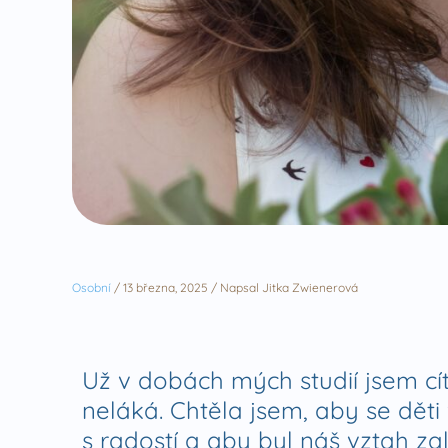
Osobní
/
13 března, 2025
/ Napsal
Jitka Zwienerová
Už v dobách mých studií jsem cít
neláká. Chtěla jsem, aby se děti 
s radostí a aby byl náš vztah z