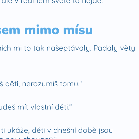
 ale v reálném světě to nejde.“
jsem mimo mísu
ích mi to tak našeptávaly. Padaly věty
 děti, nerozumíš tomu.“​
deš mít vlastní děti.“​
 ti ukáže, děti v dnešní době jsou