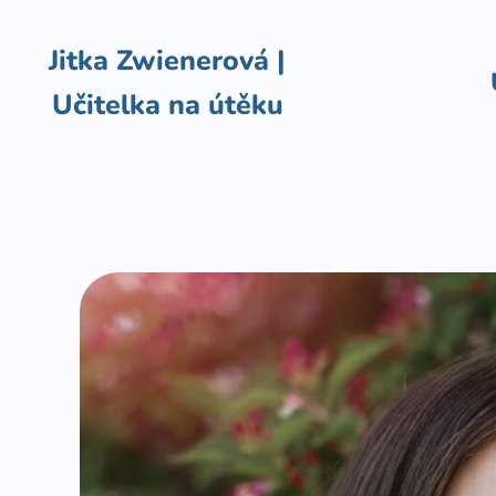
Přeskočit
na
Jitka Zwienerová |
obsah
Učitelka na útěku